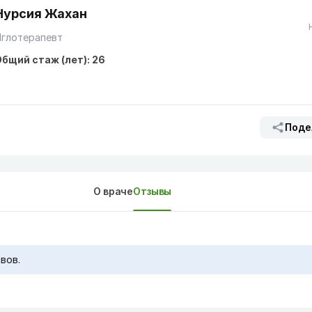
Нурсия Жахан
Иглотерапевт
бщий стаж (лет): 26
Поде
О враче
Отзывы
вов.