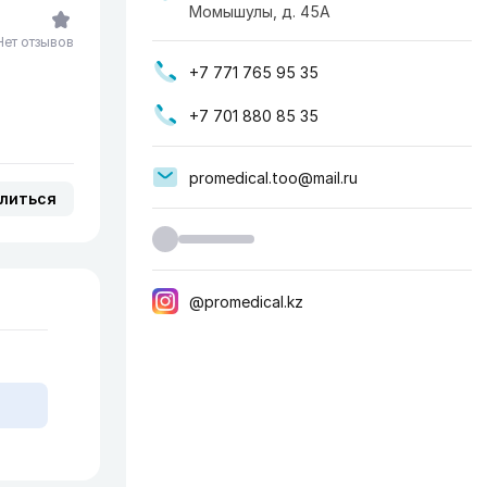
Момышулы, д. 45А
Нет отзывов
+7 771 765 95 35
+7 701 880 85 35
promedical.too@mail.ru
литься
@promedical.kz