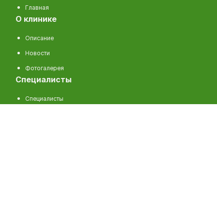
Главная
о клинике
Описание
Новости
Фотогалерея
специалисты
Специалисты
услуги
Услуги
пациентам
Цены на услуги
Информация, памятки
Отзывы
Задать вопрос
контакты